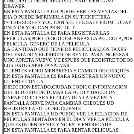
INMEDIATLY PRINT RECEIVED AND OPEN CASH
DRAWER
EN ESTA PANTALLA UD PUEDE VER LAS VENTAS DEL
DIA O PUEDE IMPRIMIRLA EN SU TICKETTERA
IN THIS SCREEN YOU CAN SEE THE SALE FROM TODAY
ONLY OR YOU CAN PRINT OUT
EN ESTA PANTALLA ES PARA REGISTRAR LAS
PELICULAS,POR CODIGO O SCANEAS LA PELICULA,POR
PELICULA ,GENERO DE LA PELICULA
LA CANTIDAD QUE TIENE DE PELICULAS,LOS TAXES
DEL ESTADO Y EL PRECIO DE RENTA .PARA INGRESAR
UNO APRETA NUEVO Y DESPUES QUE REGISTRE TODOS
LOS DATOS APRETA SALVAR
CLIENTES VIDEO,MENBRESIA Y CAMBIO DE CHEQUES
EN ESTA PANTALLA ES PARA REGISTRAR UN NUEVO
CLIENTE CON LA
DIRECCION,ESTADO,CIUDAD,CODIGO,INFORMACION
DEL ID,UD PUEDE TOMAR LA FOTO Y HACER UN
CARNET O ID PARA EL CLIENTE.A LA VEZ ESTA
PANTALLA SIRVE PARA CAMBIAR CHEQUES UD
REGISTRA LA FOTO DEL CLIENTE
EN ESTA PANTALLA UD PUEDE VER LA RELACION DE
PELICULAS RENTADAS EN EL DIA Y VER LA PELICULA
QUE ESTE PENDIENTE Y NO ESTE ENTREGADA
EN ESTA PANTALLA ES PARA RENTAR PELICULAS