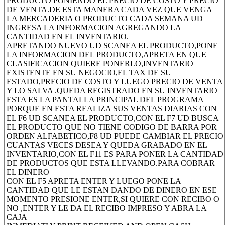
PRODUCTO PONIENDO EL PRECIO DE COSTO Y PRECIO
DE VENTA.DE ESTA MANERA CADA VEZ QUE VENGA
LA MERCADERIA O PRODUCTO CADA SEMANA UD
INGRESA LA INFORMACION AGREGANDO LA
CANTIDAD EN EL INVENTARIO.
APRETANDO NUEVO UD SCANEA EL PRODUCTO,PONE
LA INFORMACION DEL PRODUCTO,APRETA EN QUE
CLASIFICACION QUIERE PONERLO,INVENTARIO
EXISTENTE EN SU NEGOCIO,EL TAX DE SU
ESTADO,PRECIO DE COSTO Y LUEGO PRECIO DE VENTA
Y LO SALVA .QUEDA REGISTRADO EN SU INVENTARIO
ESTA ES LA PANTALLA PRINCIPAL DEL PROGRAMA
PORQUE EN ESTA REALIZA SUS VENTAS DIARIAS CON
EL F6 UD SCANEA EL PRODUCTO,CON EL F7 UD BUSCA
EL PRODUCTO QUE NO TIENE CODIGO DE BARRA POR
ORDEN ALFABETICO,F8 UD PUEDE CAMBIAR EL PRECIO
CUANTAS VECES DESEA Y QUEDA GRABADO EN EL
INVENTARIO,CON EL F11 ES PARA PONER LA CANTIDAD
DE PRODUCTOS QUE ESTA LLEVANDO.PARA COBRAR
EL DINERO
CON EL F5 APRETA ENTER Y LUEGO PONE LA
CANTIDAD QUE LE ESTAN DANDO DE DINERO EN ESE
MOMENTO PRESIONE ENTER,SI QUIERE CON RECIBO O
NO ,ENTER Y LE DA EL RECIBO IMPRESO Y ABRA LA
CAJA