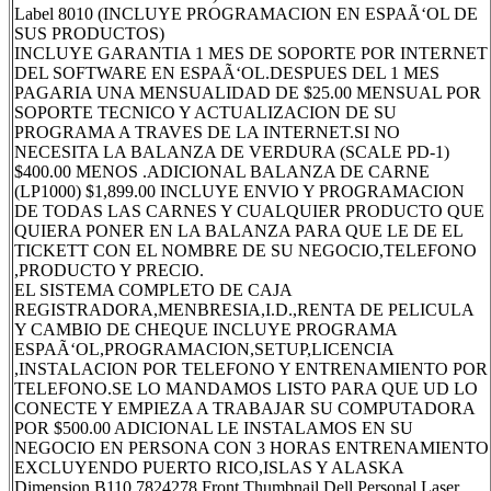
Label 8010 (INCLUYE PROGRAMACION EN ESPAÃ‘OL DE
SUS PRODUCTOS)
INCLUYE GARANTIA 1 MES DE SOPORTE POR INTERNET
DEL SOFTWARE EN ESPAÃ‘OL.DESPUES DEL 1 MES
PAGARIA UNA MENSUALIDAD DE $25.00 MENSUAL POR
SOPORTE TECNICO Y ACTUALIZACION DE SU
PROGRAMA A TRAVES DE LA INTERNET.SI NO
NECESITA LA BALANZA DE VERDURA (SCALE PD-1)
$400.00 MENOS .ADICIONAL BALANZA DE CARNE
(LP1000) $1,899.00 INCLUYE ENVIO Y PROGRAMACION
DE TODAS LAS CARNES Y CUALQUIER PRODUCTO QUE
QUIERA PONER EN LA BALANZA PARA QUE LE DE EL
TICKETT CON EL NOMBRE DE SU NEGOCIO,TELEFONO
,PRODUCTO Y PRECIO.
EL SISTEMA COMPLETO DE CAJA
REGISTRADORA,MENBRESIA,I.D.,RENTA DE PELICULA
Y CAMBIO DE CHEQUE INCLUYE PROGRAMA
ESPAÃ‘OL,PROGRAMACION,SETUP,LICENCIA
,INSTALACION POR TELEFONO Y ENTRENAMIENTO POR
TELEFONO.SE LO MANDAMOS LISTO PARA QUE UD LO
CONECTE Y EMPIEZA A TRABAJAR SU COMPUTADORA
POR $500.00 ADICIONAL LE INSTALAMOS EN SU
NEGOCIO EN PERSONA CON 3 HORAS ENTRENAMIENTO
EXCLUYENDO PUERTO RICO,ISLAS Y ALASKA
Dimension B110 7824278 Front Thumbnail Dell Personal Laser