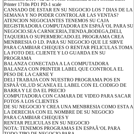
Printer 1710n PD1 PD-1 scale
CANSADO DE ESTAR EN SU NEGOCIO LOS 7 DIAS DE LA
SEMANA Y NO PODER CONTROLAR LAS VENTAS?
ATENCION NEGOCIANTES TENEMOS SU CAJA
REGISTRADORA COMPUTADORA EN ESPAÃ‘OL PARA SU
NEGOCIO.SEA CARNICERIA,TIENDA,BODEGA,DELI,
TAQUERIA O SUPERMERCADO.EL PROGRAMA CREA
MENBRESIA O I.D. PARA SU NEGOCIO QUE LE SIRVE
PARA CAMBIAR CHEQUES O RENTAR PELICULAS.TOMA
LA FOTO DEL CLIENTE Y LO GUARDA EN SU
PROGRAMA
BALANZA CONECTADA A LA COMPUTADORA
BALANZA CON PRINTER LABEL QUE CONTROLA EL
PESO DE LA CARNE Y
DELI TRABAJA CON NUESTRO PROGRAMA POS EN
ESPAÃ‘OL,UD SCANEA EL LABEL CON EL CODIGO DE
BARRA Y LE DA EL PRECIO
COMPUTADORA CON CAMARA DE VIDEO PARA SACAR
FOTOS A LOS CLIENTES
DE SU NEGOCIO Y CREA UNA MENBRESIA COMO ESTA A
LA DERECHA CON EL NOMBRE DE SU NEGOCIO
PARA CAMBIAR CHEQUES Y
RENTAR PELICULAS EN SU NEGOCIO
NOTA: TENEMOS PROGRAMAS EN ESPAÃ‘OL PARA
TODO TIPO DE NEGOCIO PARA